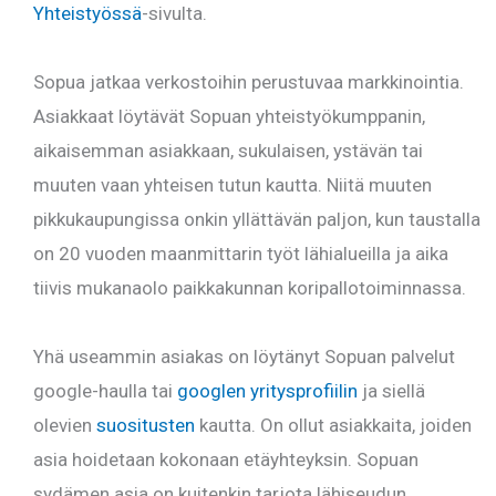
Yhteistyössä
-sivulta.
Sopua jatkaa verkostoihin perustuvaa markkinointia.
Asiakkaat löytävät Sopuan yhteistyökumppanin,
aikaisemman asiakkaan, sukulaisen, ystävän tai
muuten vaan yhteisen tutun kautta. Niitä muuten
pikkukaupungissa onkin yllättävän paljon, kun taustalla
on 20 vuoden maanmittarin työt lähialueilla ja aika
tiivis mukanaolo paikkakunnan koripallotoiminnassa.
Yhä useammin asiakas on löytänyt Sopuan palvelut
google-haulla tai
googlen yritysprofiilin
ja siellä
olevien
suositusten
kautta. On ollut asiakkaita, joiden
asia hoidetaan kokonaan etäyhteyksin. Sopuan
sydämen asia on kuitenkin tarjota lähiseudun