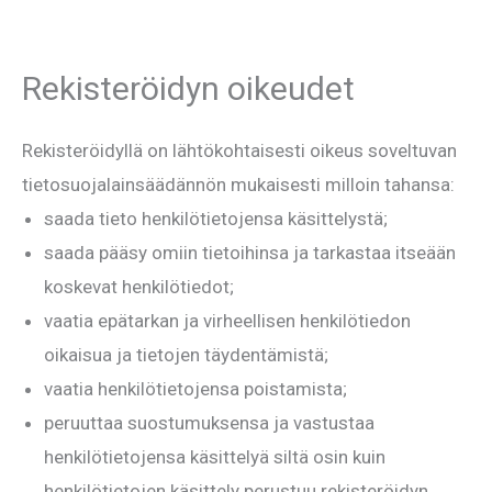
Rekisteröidyn oikeudet
Rekisteröidyllä on lähtökohtaisesti oikeus soveltuvan
tietosuojalainsäädännön mukaisesti milloin tahansa:
saada tieto henkilötietojensa käsittelystä;
saada pääsy omiin tietoihinsa ja tarkastaa itseään
koskevat henkilötiedot;
vaatia epätarkan ja virheellisen henkilötiedon
oikaisua ja tietojen täydentämistä;
vaatia henkilötietojensa poistamista;
peruuttaa suostumuksensa ja vastustaa
henkilötietojensa käsittelyä siltä osin kuin
henkilötietojen käsittely perustuu rekisteröidyn