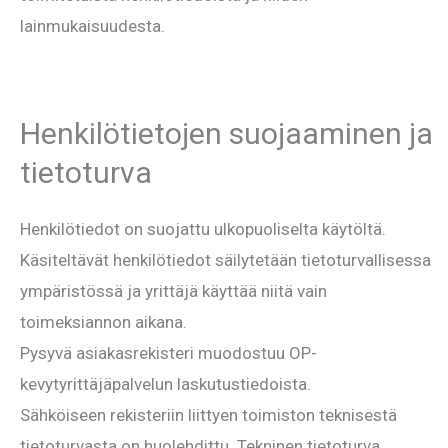
lainmukaisuudesta.
Henkilötietojen suojaaminen ja
tietoturva
Henkilötiedot on suojattu ulkopuoliselta käytöltä.
Käsiteltävät henkilötiedot säilytetään tietoturvallisessa
ympäristössä ja yrittäjä käyttää niitä vain
toimeksiannon aikana.
Pysyvä asiakasrekisteri muodostuu OP-
kevytyrittäjäpalvelun laskutustiedoista.
Sähköiseen rekisteriin liittyen toimiston teknisestä
tietoturvasta on huolehdittu. Tekninen tietoturva