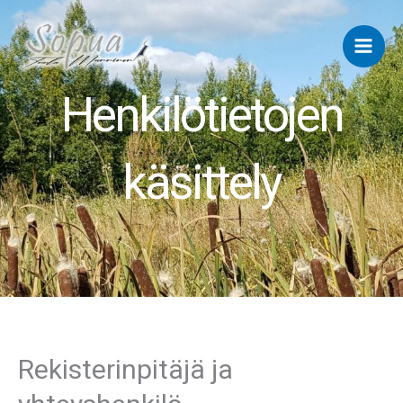
Siirry
sisältöön
Henkilötietojen
käsittely
Rekisterinpitäjä ja