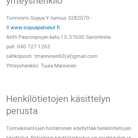
yhteyshenkilö
Toiminimi Sopua Y-tunnus 3282070-
8
www.sopuapalvelut.fi
Antti Paavonpojan katu 13, 57600 Savonlinna
puh. 040 727 1263
sähköposti: tmanninen60(at)gmail.com
Yhteyshenkilö: Tuula Manninen
Henkilötietojen käsittelyn
perusta
Toimeksiantojen hoitaminen edellyttää henkilötietojen
käsittelyä. Rekisterin käyttötarkoitus on asiakkaiden ja